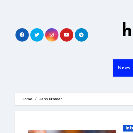
Zu
Inhalten
springen
h
News
Home
Jens Kramer
Int