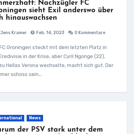
hmerzhaft: Nachzügler FC
oningen sieht Exil anderswo über
ch hinauswachsen
Jens Kramer
Feb. 14, 2023
0 Kommentare
Eredivisie in der Krise, aber Cyril Ngonge (22),
zu Hellas Verona wechselte, macht sich gut. Der
rmer schoss sein…
ernational
News
rum der PSV stark unter dem