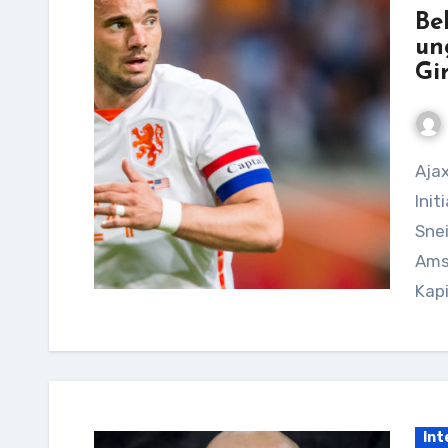
Be
un
Gir
Ajax hat versucht, sich so weit wie möglich an den
Init
Sne
Ams
Kap
Int