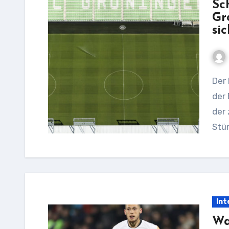
Sc
Gr
si
Der FC Groningen steckt mit dem letzten Platz in
der 
der 
Stü
Int
Wa