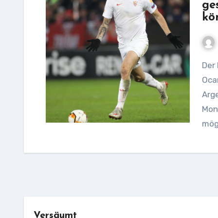
ge
kö
Der PSV muss in der Europa League mit Lucas
Ocam
Arge
Mon
mög
Versäumt