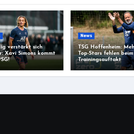
s
News
ig verstärkt sich
TSG Hoffenheim: Meh
r: Xavi Simons kommt
Top-Stars fehlen beim
PSG!
Trainingsauftakt