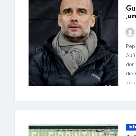
Gu
‚u
Pep Guardiola entschuldigt sich für seine
Äuß
der 
die
ziti
Int