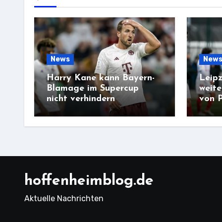
News
New
Harry Kane kann Bayern-
Leipz
Blamage im Supercup
weite
nicht verhindern
von 
hoffenheimblog.de
Aktuelle Nachrichten