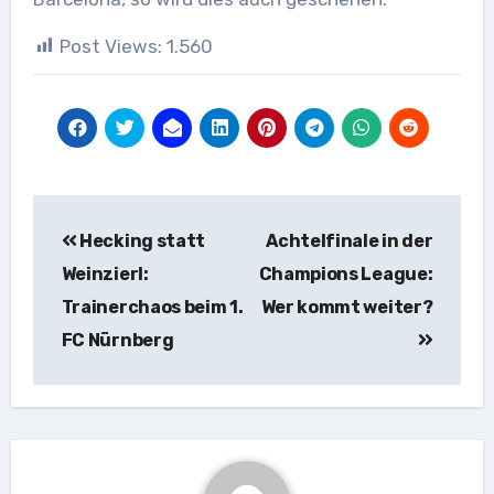
Post Views:
1.560
Beitragsnavigation
Hecking statt
Achtelfinale in der
Weinzierl:
Champions League:
Trainerchaos beim 1.
Wer kommt weiter?
FC Nürnberg