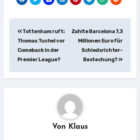
Beitragsnavigation
Tottenham ruft:
Zahlte Barcelona 7,3
Thomas Tuchel vor
Millionen Euro für
Comeback in der
Schiedsrichter-
Premier League?
Bestechung?
Von
Klaus